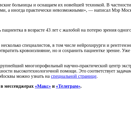
вские больницы и оснащаем их новейшей техникой. В частност
ыми, а иногда практически невозможными», — написал Мэр Мос
ациентка в возрасте 43 лет с жалобой на потерю зрения одног
несколько специалистов, в том числе нейрохирурги и рентгенэ
твратить кровоизлияние, но и сохранить пациентке зрение. Уже 
рупнейший многопрофильный научно-практический центр экстр
жности высокотехнологичной помощи. Это соответствует задача
 Москвы можно узнать на
специальной странице
.
 в мессенджерах
«Макс»
и
«Телеграм»
.