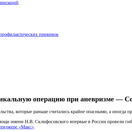
анизаций
 профилактических прививок
никальную операцию при аневризме — С
ьства, которые раньше считались крайне опасными, а иногда 
мощи имени Н.В. Склифосовского впервые в России провели ги
сенджере «Макс»
.