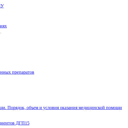
МУ
ниях
и
енных препаратов
щи. Порядок, объем и условия оказания медицинской помощи
циентов ДГП15