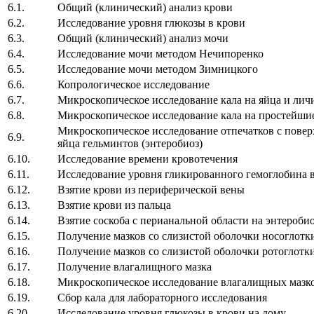
6.1.
Общий (клинический) анализ крови
6.2.
Исследование уровня глюкозы в крови
6.3.
Общий (клинический) анализ мочи
6.4.
Исследование мочи методом Нечипоренко
6.5.
Исследование мочи методом Зимницкого
6.6.
Копрологическое исследование
6.7.
Микроскопическое исследование кала на яйца и лич
6.8.
Микроскопическое исследование кала на простейши
Микроскопическое исследование отпечатков с повер
6.9.
яйца гельминтов (энтеробиоз)
6.10.
Исследование времени кровотечения
6.11.
Исследование уровня гликированного гемоглобина 
6.12.
Взятие крови из периферической вены
6.13.
Взятие крови из пальца
6.14.
Взятие соскоба с перианальной области на энтероби
6.15.
Получение мазков со слизистой оболочки носоглотк
6.16.
Получение мазков со слизистой оболочки ротоглотк
6.17.
Получение влагалищного мазка
6.18.
Микроскопическое исследование влагалищных мазк
6.19.
Сбор кала для лабораторного исследования
6.20.
Исследование уровня глюкозы в крови на дому