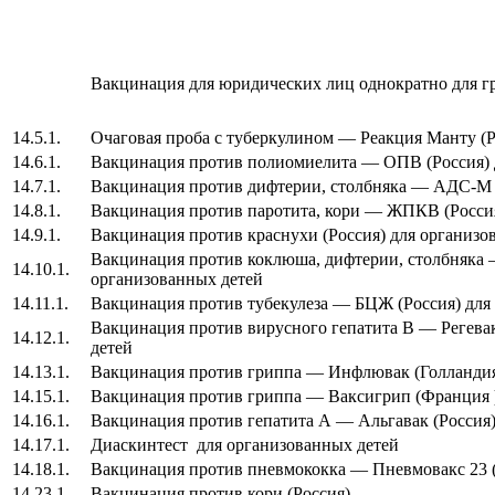
Вакцинация для юридических лиц однократно для гр
14.5.1.
Очаговая проба с туберкулином — Реакция Манту (Р
14.6.1.
Вакцинация против полиомиелита — ОПВ (Россия) 
14.7.1.
Вакцинация против дифтерии, столбняка — АДС-М (
14.8.1.
Вакцинация против паротита, кори — ЖПКВ (Россия
14.9.1.
Вакцинация против краснухи (Россия) для организо
Вакцинация против коклюша, дифтерии, столбняка 
14.10.1.
организованных детей
14.11.1.
Вакцинация против тубекулеза — БЦЖ (Россия) для
Вакцинация против вирусного гепатита B — Регевак
14.12.1.
детей
14.13.1.
Вакцинация против гриппа — Инфлювак (Голландия
14.15.1.
Вакцинация против гриппа — Ваксигрип (Франция )
14.16.1.
Вакцинация против гепатита А — Альгавак (Россия)
14.17.1.
Диаскинтест для организованных детей
14.18.1.
Вакцинация против пневмококка — Пневмовакс 23 
14.23.1.
Вакцинация против кори (Россия)