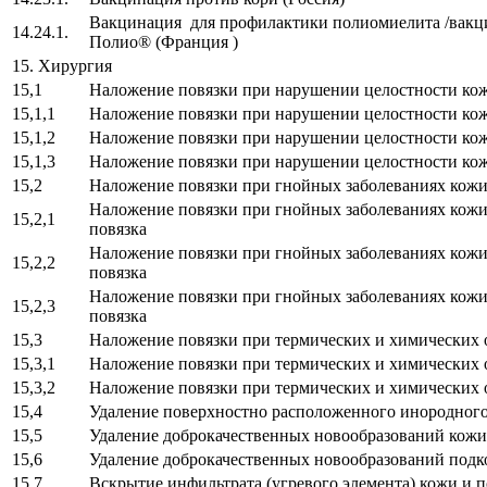
Вакцинация для профилактики полиомиелита /вакц
14.24.1.
Полио® (Франция )
15. Хирургия
15,1
Наложение повязки при нарушении целостности ко
15,1,1
Наложение повязки при нарушении целостности ко
15,1,2
Наложение повязки при нарушении целостности ко
15,1,3
Наложение повязки при нарушении целостности ко
15,2
Наложение повязки при гнойных заболеваниях кожи
Наложение повязки при гнойных заболеваниях кож
15,2,1
повязка
Наложение повязки при гнойных заболеваниях кожи
15,2,2
повязка
Наложение повязки при гнойных заболеваниях кож
15,2,3
повязка
15,3
Наложение повязки при термических и химических 
15,3,1
Наложение повязки при термических и химических 
15,3,2
Наложение повязки при термических и химических 
15,4
Удаление поверхностно расположенного инородного
15,5
Удаление доброкачественных новообразований кожи
15,6
Удаление доброкачественных новообразований под
15,7
Вскрытие инфильтрата (угревого элемента) кожи и 