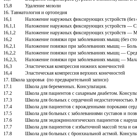
15,8
Удаление мозоли
16. Тавматология и ортопедия
16,1
Наложение наружных фиксирующих устройств (без 
16,1,1
Наложение наружных фиксирующих устройств — С
16,1,2
Наложение наружных фиксирующих устройств — 
16,2
Наложение повязки при заболеваниях мышц (без сто
16,2,1
Наложение повязки при заболеваниях мышц — Бол
16,2,2
Наложение повязки при заболеваниях мышц — Сред
16,2,3,
Наложение повязки при заболеваниях мышц — Мала
16,3
Эластическая компрессия нижних конечностей
16,4
Эластическая компрессия верхних конечностей
17. Школа здоровья (по предварительной записи)
17.1
Школа для беременных. Консультация.
17.2
Школа для пациентов с сахарным диабетом. Консуль
17.3
Школа для больных с сердечной недостаточностью. 
17.4
Школа для пациентов с врожденными пороками серд
17.5
Школа для больных с заболеваниями суставов и поз
17.6
Школа для эндокринологических пациентов с наруше
17.7
Школа для пациентов с избыточной массой тела и о
17.8
Школа для больных с бронхиальной астмой. Консуль