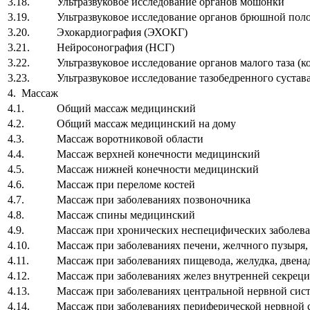
3.18.
Ультразвуковое исследование органов мошонки
3.19.
Ультразвуковое исследование органов брюшной поло
3.20.
Эхокардиография (ЭХОКГ)
3.21.
Нейросонография (НСГ)
3.22.
Ультразвуковое исследование органов малого таза (к
3.23.
Ультразвуковое исследование тазобедренного сустав
4. Массаж
4.1.
Общий массаж медицинский
4.2.
Общий массаж медицинский на дому
4.3.
Массаж воротниковой области
4.4.
Массаж верхней конечности медицинский
4.5.
Массаж нижней конечности медицинский
4.6.
Массаж при переломе костей
4.7.
Массаж при заболеваниях позвоночника
4.8.
Массаж спины медицинский
4.9.
Массаж при хронических неспецифических заболева
4.10.
Массаж при заболеваниях печени, желчного пузыря
4.11.
Массаж при заболеваниях пищевода, желудка, двен
4.12.
Массаж при заболеваниях желез внутренней секрец
4.13.
Массаж при заболеваниях центральной нервной сис
4.14.
Массаж при заболеваниях периферической нервной 