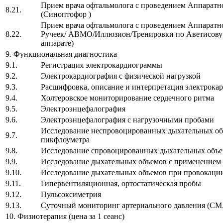
Прием врача офтальмолога с проведением Аппаратно
8.21.
(Синоптофор )
Прием врача офтальмолога с проведением Аппаратно
8.22.
Ручеек/ АВМО/Иллюзион/Тренировки по Аветисову —
аппарате)
9. Функциональная диагностика
9.1.
Регистрация электрокардиограммы
9.2.
Электрокардиография с физической нагрузкой
9.3.
Расшифровка, описание и интерпретация электрока
9.4.
Холтеровское мониторирование сердечного ритма
9.5.
Электроэнцефалография
9.6.
Электроэнцефалография с нагрузочными про
Исследование неспровоцированных дыхательных об
9.7.
пикфлоуметра
9.8.
Исследование спровоцированных дыхательных объ
9.9.
Исследование дыхательных объемов с применением 
9.10.
Исследование дыхательных объемов при провокации
9.11.
Гипервентиляционная, ортостатическая пробы
9.12.
Пульсоксиметрия
9.13.
Суточный мониторинг артериального давления (С
10. Физиотерапия (цена за 1 сеанс)