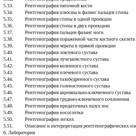
5.33.
Рентгенография пяточной кости
5.34.
Рентгенография плюсны и фаланг пальцев
5.35.
Рентгенография стопы в одной проекции
5.36.
Рентгенография стопы в двух проекциях
5.37.
Рентгенография пальцев фаланг ног
5.38.
Рентгенография пораженной части костного ске
5.39.
Рентгенография черепа в прямой проекци
5.40.
Рентгенография локтевого сустава
5.41.
Рентгенография лучезапястного сустава
5.42.
Рентгенография коленного сустава
5.43.
Рентгенография плечевого сустава
5.44.
Рентгенография тазобедренного сустава
5.45.
Рентгенография голеностопного сустава
5.46.
Рентгенография акромиально-ключичного суст
5.47.
Рентгенография грудино-ключичного сочлене
5.48.
Рентгенография придаточных пазух нос
5.49.
Рентгенография носоглотки
5.50.
Рентгенография легких
5.51.
Описание и интерпретация рентгенографических и
6. Лаборатория