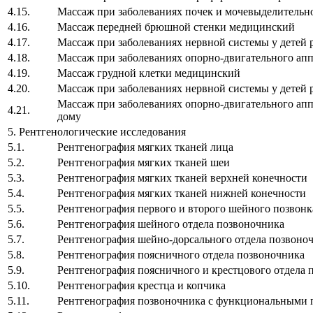
4.15.
Массаж при заболеваниях почек и мочевыделительно
4.16.
Массаж передней брюшной стенки медицинский
4.17.
Массаж при заболеваниях нервной системы у детей р
4.18.
Массаж при заболеваниях опорно-двигательного аппа
4.19.
Массаж грудной клетки медицинский
4.20.
Массаж при заболеваниях нервной системы у детей р
Массаж при заболеваниях опорно-двигательного аппа
4.21.
дому
5. Рентгенологические исследования
5.1.
Рентгенография мягких тканей лица
5.2.
Рентгенография мягких тканей шеи
5.3.
Рентгенография мягких тканей верхней конечн
5.4.
Рентгенография мягких тканей нижней конечн
5.5.
Рентгенография первого и второго шейного поз
5.6.
Рентгенография шейного отдела позвоночни
5.7.
Рентгенография шейно-дорсального отдела позво
5.8.
Рентгенография поясничного отдела позвоноч
5.9.
Рентгенография поясничного и крестцового от
5.10.
Рентгенография крестца и копчика
5.11.
Рентгенография позвоночника с функциональными 