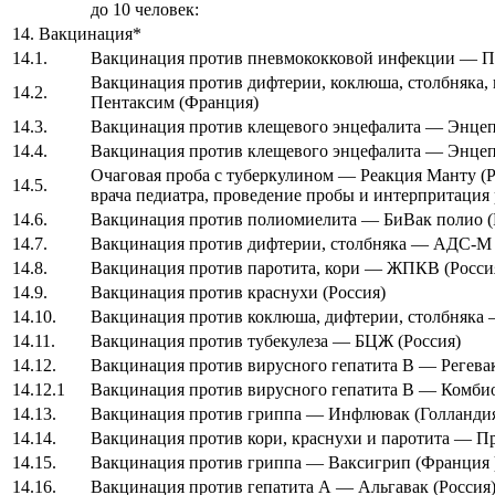
до 10 человек:
14. Вакцинация*
14.1.
Вакцинация против пневмококковой инфекции — 
Вакцинация против дифтерии, коклюша, столбняка, 
14.2.
Пентаксим (Франция)
14.3.
Вакцинация против клещевого энцефалита — Энцеп
14.4.
Вакцинация против клещевого энцефалита — Энцеп
Очаговая проба с туберкулином — Реакция Манту (Ро
14.5.
врача педиатра, проведение пробы и интерпритация 
14.6.
Вакцинация против полиомиелита — БиВак полио (
14.7.
Вакцинация против дифтерии, столбняка — АДС-М 
14.8.
Вакцинация против паротита, кори — ЖПКВ (Росси
14.9.
Вакцинация против краснухи (Россия)
14.10.
Вакцинация против коклюша, дифтерии, столбняка
14.11.
Вакцинация против тубекулеза — БЦЖ (Россия)
14.12.
Вакцинация против вирусного гепатита B — Регевак
14.12.1
Вакцинация против вирусного гепатита B — Комбио
14.13.
Вакцинация против гриппа — Инфлювак (Голланди
14.14.
Вакцинация против кори, краснухи и паротита — П
14.15.
Вакцинация против гриппа — Ваксигрип (Франция
14.16.
Вакцинация против гепатита А — Альгавак (Россия