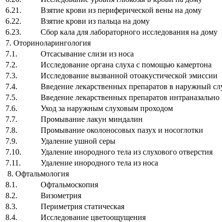
6.21.
Взятие крови из периферической вены на дому
6.22.
Взятие крови из пальца на дому
6.23.
Сбор кала для лабораторного исследования на дому
7. Оториноларингология
7.1.
Отсасывание слизи из носа
7.2.
Исследование органа слуха с помощью камертона
7.3.
Исследование вызванной отоакустической эмиссии
7.4.
Введение лекарственных препаратов в наружный с
7.5.
Введение лекарственных препаратов интраназа
7.6.
Уход за наружным слуховым проходом
7.7.
Промывание лакун миндалин
7.8.
Промывание околоносовых пазух и носоглотки
7.9.
Удаление ушной серы
7.10.
Удаление инородного тела из слухового отверстия
7.11.
Удаление инородного тела из носа
8. Офтальмология
8.1.
Офтальмоскопия
8.2.
Визометрия
8.3.
Периметрия статическая
8.4.
Исследование цветоощущения