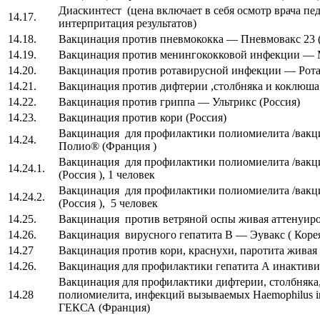
Диаскинтест (цена включает в себя осмотр врача пе
14.17.
интерпритация результатов)
14.18.
Вакцинация против пневмококка — Пневмовакс 23
14.19.
Вакцинация против менингококковой инфекции —
14.20.
Вакцинация против ротавирусной инфекции — Ро
14.21.
Вакцинация против дифтерии ,столбняка и коклю
14.22.
Вакцинация против гриппа — Ультрикс (Россия)
14.23.
Вакцинация против кори (Россия)
Вакцинация для профилактики полиомиелита /вакц
14.24.
Полио® (Франция )
Вакцинация для профилактики полиомиелита /вакц
14.24.1.
(Россия ), 1 человек
Вакцинация для профилактики полиомиелита /вакц
14.24.2.
(Россия ), 5 человек
14.25.
Вакцинация против ветряной оспы живая аттенуиро
14.26.
Вакцинация вирусного гепатита B — Эувакс ( Коре
14.27
Вакцинация против кори, краснухи, паротита жива
14.26.
Вакцинация для профилактики гепатита А инакти
Вакцинация для профилактики дифтерии, столбняка,
14.28
полиомиелита, инфекций вызываемых Haemophilus
ГЕКСА (Франция)