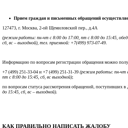
Прием
граждан и письменных обращений
осуществля
127473, г. Москва, 2-ой Щемиловский пер., д.4А
(
р
ежим работы:
п
н-
ч
т с 8:00 до 17:00,
п
т с 8:00 до 15:45, обед
с
б,
в
с
–
выходной)
, тел. приемной: +7(499) 973-07-49.
Информацию по вопросам регистрации обращения можно полу
+7 (499) 251-33-04 и +7 (499) 251-31-39
(режим работы: пн-чт с 
пт с 8:00 до
1
5:45, сб, вс выходной)
;
по вопросам статуса рассмотрения обращений, поступивших в 
до 15:45, сб, вс
–
выходной)
.
КАК ПРАВИЛЬНО НАПИСАТЬ ЖАЛОБУ