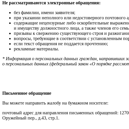
Не рассматриваются электронные обращения:
без фамилии, имени заявителя;
при указании неполного или недостоверного почтового а
содержащие нецензурные либо оскорбительные выражени
и имуществу должностного лица, а также членов его семь
призывы к свержению существующего строя и разжиган
вопросы, требующие в соответствии с установленным пор
если текст обращения не поддается прочтению;
рекламные материалы.
* Информация о персональных данных граждан, направивших за
о персональных данных
(ф
едеральный закон «О порядке рассмо
Письменное обращение
Вы можете направить жалобу на бумажном носителе:
почтовый адрес для направления письменных обращений: 12700
Оружейный пер., д.43, стр.1.