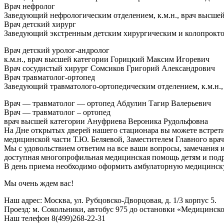
Врач нефролог
Заведующий нефрологическим отделением, к.м.н., врач высше
Врач детский хирург
Заведующий экстренным детским хирургическим и колопрокто
Врач детский уролог-андролог
к.м.н., врач высшей категории Горицкий Максим Игоревич
Врач сосудистый хирург Сомсиков Григорий Александрович
Врач травматолог-ортопед
Заведующий травматолого-ортопедическим отделением, к.м.н.
Врач — травматолог — ортопед Абдулин Тагир Валерьевич
Врач — травматолог – ортопед
врач высшей категории Ануфриева Вероника Рудольфовна
На Дне открытых дверей нашего стационара вы можете встрет
медицинской части Т.Ю. Беляевой, Заместителем Главного вра
Мы с удовольствием ответим на все ваши вопросы, замечания и
доступная многопрофильная медицинская помощь детям и под
В день приема необходимо оформить амбулаторную медицинскую 
Мы очень ждем вас!
Наш адрес: Москва, ул. Рубцовско-Дворцовая, д. 1/3 корпус 5.
Проезд: м. Сокольники, автобус 975 до остановки «Медицинско
Наш телефон 8(499)268-22-31