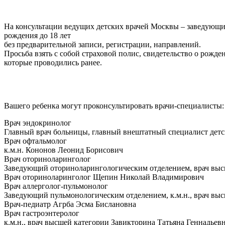
На консультации ведущих детских врачей Москвы – заведующих
рождения до 18 лет
без предварительной записи, регистрации, направлений.
Просьба взять с собой страховой полис, свидетельство о рожд
которые проводились ранее.
Вашего ребенка могут проконсультировать врачи-специалисты:
Врач эндокринолог
Главный врач больницы, главный внештатный специалист детс
Врач офтальмолог
к.м.н. Кононов Леонид Борисович
Врач оториноларинголог
Заведующий оториноларингологическим отделением, врач выс
Врач оториноларинголог Щепин Николай Владимирович
Врач аллерголог-пульмонолог
Заведующий пульмонологическим отделением, к.м.н., врач вы
Врач-педиатр Агрба Эсма Бислановна
Врач гастроэнтеролог
к.м.н., врач высшей категории Завикторина Татьяна Геннадьев