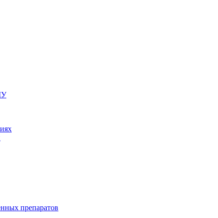
МУ
ниях
и
енных препаратов