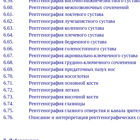
6.59.
Рентгенография височно-нижнечелюстного су
6.60.
Рентгенография межпозвоночных сочлене
6.61.
Рентгенография локтевого сустава
6.62.
Рентгенография лучезапястного сустава
6.63.
Рентгенография коленного сустава
6.64.
Рентгенография плечевого сустава
6.65.
Рентгенография бедренного сустава
6.66.
Рентгенография голеностопного сустава
6.67.
Рентгенография акромиально-ключичного су
6.68.
Рентгенография грудино-ключичного сочлен
6.69.
Рентгенография придаточных пазух но
6.70.
Рентгенография носоглотки
6.71.
Рентгенография основной кости
6.72.
Рентгенография легких
6.73.
Рентгенография височной кости
6.74.
Рентгенография глазницы
6.75.
Рентгенография глазного отверстия и канала зрите
6.76.
Описание и интерпретация рентгенографических 