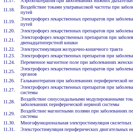
11.17.
Аэрозольтерапия при заболеваниях нижних дыхател
Воздействие токами ультравысокой частоты при заб
11.18.
путей
Электрофорез лекарственных препаратов при заболе
11.19.
путей
11.20.
Электрофорез лекарственных препаратов при заболе
Электорофорез лекарственных препаратов при заболе
11.21.
двенадцатиперстной кишки
11.22.
Электростимуляция желудочно-кишечного трак
11.23.
Электрофорез лекарственных препаратов при заболе
11.24.
Переменное магнитное поле при заболеваниях женс
Электрофорез лекарственных препаратов при заболе
11.25.
органов
11.26.
Гальванотерапия при заболеваниях периферической н
Электрофорез лекарственных препаратов при заболев
11.27.
системы
Воздействие синусоидальными модулированными то
11.28.
заболеваниях периферической нервной системы
Воздействие магнитными полями при заболеваниях 
11.29.
системы
11.30.
Многофункциональная электростимуляция скелетн
11.31.
Элекстростимуляция периферических двигательных н