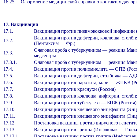
16.25.
Оформление медицинской справки о контактах для ор
17. Вакцинация
17.1.
Вакцинация против пневмококковой инфекции
Вакцинация против дифтерии, коклюша, столбня
17.2.
(Пентаксим — Фр.)
Очаговая проба с туберкулином — реакция Мант
17.3.
медсестры
17.3.1.
Очаговая проба с туберкулином — реакция Мант
17.4.
Вакцинация против полиомиелита — ОПВ (Рос
17.5.
Вакцинация против дифтерии, столбняка — АД
17.6.
Вакцинация против паротита, кори — ЖПКВ (Р
17.7.
Вакцинация против краснухи (Россия)
17.8.
Вакцинация против коклюша, дифтерии, столб
17.9.
Вакцинация против тубекулеза — БЦЖ (Россия)
17.10
Вакцинация против клещевого энцефалита (Энц
17.11.
Вакцинация против клещевого энцефалита (Энц
17.12.
Постановка вакцины против вирусного гепатита
17.13.
Вакцинация против гриппа (Инфлювак — Голлан
17.13.1
Постановка вакцины против гриппа (Инфлювак