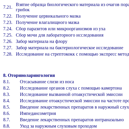
Взятие образца биологического материала из очагов по
7.21.
грибок
7.22.
Получение цервикального мазка
7.23.
Получение влагалищного мазка
7.24.
Сбор паразитов или микроорганизмов из уха
7.25.
Сбор мочи для лабораторного исследования
7.26.
Забор материала на флору
7.27.
Забор материала на бактериологическое исследование
7.28.
Исследование на стрептококк с помощью экспресс мето
8. Оториноларингология
8.1.
Отсасывание слизи из носа
8.2.
Исследование органов слуха с помощью камерто
8.3.
Исследование вызванной отоакустической эмис
8.4.
Исследование отоакустической эмиссии на частот
8.5.
Введение лекарственных препаратов в наружный слу
8.6.
Импедансометрия
8.7.
Введение лекарственных препаратов интраназал
8.8.
Уход за наружным слуховым проходом