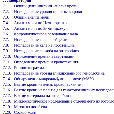
7. Лаборатория
7.1.
Общий (клинический) анализ крови
7.2.
Исследование уровня глюкозы в крови
7.3.
Общий анализ мочи
7.4.
Анализ мочи по Нечипоренко
7.5.
Анализ мочи по Зимницкому
7.6.
Копрологическое исследование кала
7.7.
Исследование кала на яйцеглист
7.8.
Исследование кала на простейшие
7.9.
Исследование соскоба на энтеробиоз
7.10.
Определение времени свертывания
7.11.
Определение времени кровотечения
7.12.
Риноцитограмма
7.13.
Исследование уровня гликированного гемоглобина
7.14.
Обнаружение микроальбумина в моче (МАУ)
7.15.
Взятие крови из вены, кровопускание
7.16.
Взятие крови из пальца для гематологических исследов
7.17.
Взятие материала на энтеробиоз
7.18.
Микроскопическое исследование отделяемого из ротогл
7.19.
Мазок из носа/зева
7.20.
Соскоб кожи