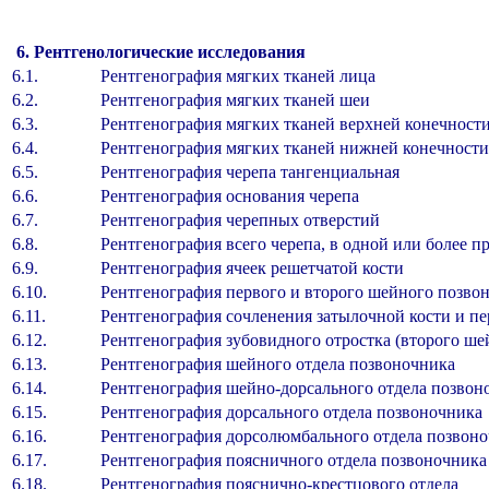
6. Рентгенологические исследования
6.1.
Рентгенография мягких тканей лица
6.2.
Рентгенография мягких тканей шеи
6.3.
Рентгенография мягких тканей верхней конеч
6.4.
Рентгенография мягких тканей нижней конеч
6.5.
Рентгенография черепа тангенциальная
6.6.
Рентгенография основания черепа
6.7.
Рентгенография черепных отверстий
6.8.
Рентгенография всего черепа, в одной или бол
6.9.
Рентгенография ячеек решетчатой кости
6.10.
Рентгенография первого и второго шейного по
6.11.
Рентгенография сочленения затылочной кости и п
6.12.
Рентгенография зубовидного отростка (второго ш
6.13.
Рентгенография шейного отдела позвоночн
6.14.
Рентгенография шейно-дорсального отдела позв
6.15.
Рентгенография дорсального отдела позвоно
6.16.
Рентгенография дорсолюмбального отдела позв
6.17.
Рентгенография поясничного отдела позвоно
6.18.
Рентгенография пояснично-крестцового отд