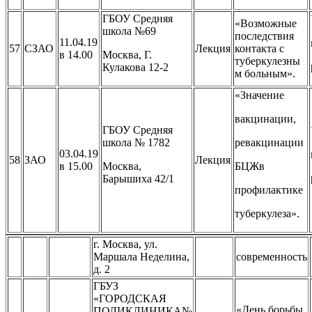
ГБОУ Средняя
«Возможные
школа №69
последствия
11.04.19
57
СЗАО
Лекция
контакта с
в 14.00
Москва, Г.
туберкулезны
Кулакова 12-2
м больным».
«Значение
вакцинации,
ГБОУ Средняя
школа № 1782
ревакцинации
03.04.19
58
ЗАО
Лекция
в 15.00
Москва,
БЦЖв
Барышиха 42/1
профилактике
туберкулеза».
г. Москва, ул.
Маршала Неделина,
современность
д. 2
ГБУЗ
«ГОРОДСКАЯ
«День борьбы
ПОЛИКЛИНИКА№