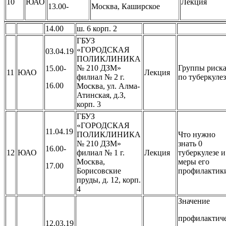
10
ЮАО
Лекция
13.00-
Москва, Каширское
14.00
ш. 6 корп. 2
ГБУЗ
«ГОРОДСКАЯ
03.04.19
ПОЛИКЛИНИКА
№ 210 ДЗМ»
Группы риск
15.00-
11
ЮАО
Лекция
филиал № 2 г.
по туберкуле
16.00
Москва, ул. Алма-
Атинская, д.З,
корп. 3
ГБУЗ
«ГОРОДСКАЯ
11.04.19
ПОЛИКЛИНИКА
Что нужно
№ 210 ДЗМ»
знать 0
16.00-
12
ЮАО
филиал № 1 г.
Лекция
туберкулезе и
Москва,
меры его
17.00
Борисовские
профилактик
пруды, д. 12, корп.
4
Значение
профилактич
12.03.19