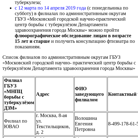
туберкулеза;
с 12 марта по 14 апреля 2019 года
(с понедельника по
субботу) в филиалах по административным округам
ГБУЗ «Московский городской научно-практический
центр борьбы с туберкулёзом Департамента
здравоохранения города Москвы» можно пройти
флюорографическое обследование лицам в возрасте
15 лет и старше
и получить консультацию фтизиатра по
показаниям.
Список филиалов по административным округам ГБУЗ
«Московский городской научно- практический центр борьбы с
туберкулёзом Департамента здравоохранения города Москвы»
Филиал
ГБУЗ
ФИО
«МНПЦ
Адрес
заведующего
Контактный 
борьбы с
филиалом
туберкулёзом
ДЗМ»
г. Москва, 8-ая
Волошина
Филиал по
ул.
Евгения
8-499-178-61-
ЮВАО
Текстильщиков,
Петровна
д. 2