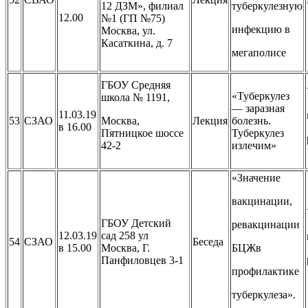
12 ДЗМ», филиал
туберкулезную
12.00
№1 (ГП №75)
инфекцию в
Москва, ул.
Касаткина, д. 7
мегаполисе
ГБОУ Средняя
«Туберкулез
школа № 1191,
— заразная
11.03.19
53
СЗАО
Москва,
Лекция
болезнь.
в 16.00
Пятницкое шоссе
Туберкулез
42-2
излечим»
«Значение
вакцинации,
ГБОУ Детский
ревакцинации
12.03.19
сад 258 ул
54
СЗАО
Беседа
в 15.00
Москва, Г.
БЦЖв
Панфиловцев 3-1
профилактике
туберкулеза».