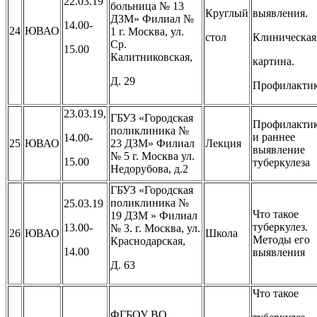
22.03.19
больница № 13
Круглый
выявления.
ДЗМ» Филиал №
14.00-
24
ЮВАО
1 г. Москва, ул.
стол
Клиническая
Ср.
15.00
Калитниковская,
картина.
Д. 29
Профилакти
23.03.19,
ГБУЗ «Городская
Профилакти
поликлиника №
и раннее
14.00-
25
ЮВАО
23 ДЗМ» Филиал
Лекция
выявление
№ 5 г. Москва ул.
15.00
туберкулеза
Недорубова, д.2
ГБУЗ «Городская
поликлиника №
25.03.19
Что такое
19 ДЗМ » Филиал
туберкулез.
13.00-
№ 3. г. Москва, ул.
26
ЮВАО
Школа
Методы его
Краснодарская,
14.00
выявления
Д. 63
Что такое
ФГБОУ ВО