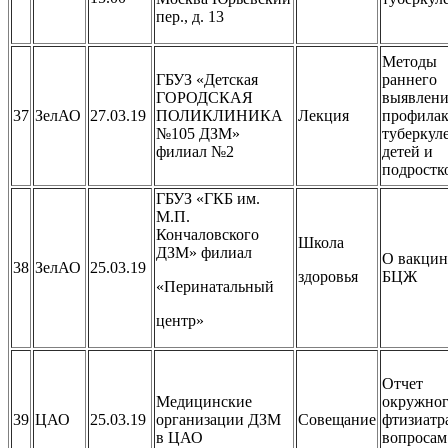
пер., д. 13
Методы
ГБУЗ «Детская
раннего
ГОРОДСКАЯ
выявлени
37
ЗелАО
27.03.19
ПОЛИКЛИНИКА
Лекция
профила
№105 ДЗМ»
туберкуле
филиал №2
детей и
подростк
ГБУЗ «ГКБ им.
М.П.
Кончаловского
Школа
ДЗМ» филиал
О вакци
38
ЗелАО
25.03.19
здоровья
БЦЖ
«Перинатальный
центр»
Отчет
Медицинские
окружно
39
ЦАО
25.03.19
организации ДЗМ
Совещание
фтизиатр
в ЦАО
вопросам