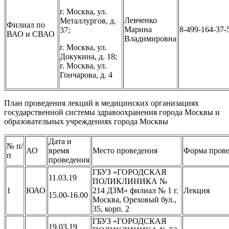
г. Москва, ул.
Левченко
Металлургов, д.
Филиал по
Марина
8-499-164-37-
37;
ВАО и СВАО
Владимировна
г. Москва, ул.
Докукина, д. 18;
г. Москва, ул.
Гончарова, д. 4
План проведения лекций в медицинских организациях
государственной системы здравоохранения города Москвы и
образовательных учреждениях города Москвы
Дата и
№ п/
АО
время
Место проведения
Форма пров
п
проведения
ГБУЗ «ГОРОДСКАЯ
11.03.19
ПОЛИКЛИНИКА №
1
ЮАО
214 ДЗМ» филиал № 1 г.
Лекция
15.00-16.00
Москва, Ореховый бул.,
35, корп. 2
ГБУЗ «ГОРОДСКАЯ
19.03.19