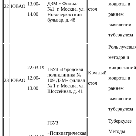
ДЗМ » Филиал
13.00-
мокроты в
22
ЮВАО
№1, г. Москва, ул.
стол
14.00
раннем
Новочеркасский
бульвар, д. 48
выявлении
туберкулеза
Роль лучевы
методов и
22.03.19
микроскопи
ГБУЗ «Городская
Круглый
поликлиника №
12.00-
мокроты в
23
ЮВАО
109 ДЗМ» филиал
стол
№ 1 г. Москва, ул.
13.00
раннем
Шоссейная, д. 41
выявлении
туберкулеза
Туберкулез.
ГБУЗ
Методы
«Психиатрическая