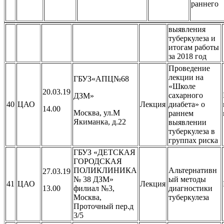
раннего
выявления
туберкулеза и
итогам работы
за 2018 год
Проведение
лекции на
ГБУЗ«АПЦ№68
«Школе
20.03.19
сахарного
ДЗМ»
40
ЦАО
Лекция
диабета» о
14.00
Москва, ул.М
раннем
Якиманка, д.22
выявлении
туберкулеза в
группах риска
ГБУЗ «ДЕТСКАЯ
ГОРОДСКАЯ
ПОЛИКЛИНИКА
Альтернативн
27.03.19
№ 38 ДЗМ»
ый методы
41
ЦАО
Лекция
13.00
филиал №3,
диагностики
Москва,
туберкулеза
Проточный пер.д
3/5