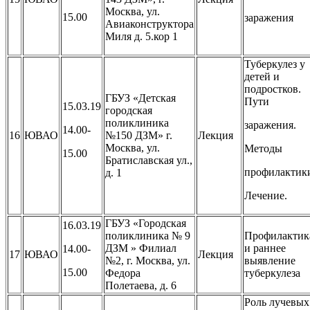
Москва, ул.
15.00
заражения
Авиаконструктора
Миля д. 5.кор 1
Туберкулез у
детей и
подростков.
ГБУЗ «Детская
Пути
15.03.19
городская
поликлиника
заражения.
14.00-
16
ЮВАО
№150 ДЗМ» г.
Лекция
Москва, ул.
Методы
15.00
Братиславская ул.,
профилактик
д. 1
Лечение.
ГБУЗ «Городская
16.03.19
поликлиника № 9
Профилактик
ДЗМ » Филиал
и раннее
14.00-
17
ЮВАО
Лекция
№2, г. Москва, ул.
выявление
15.00
Федора
туберкулеза
Полетаева, д. 6
Роль лучевых