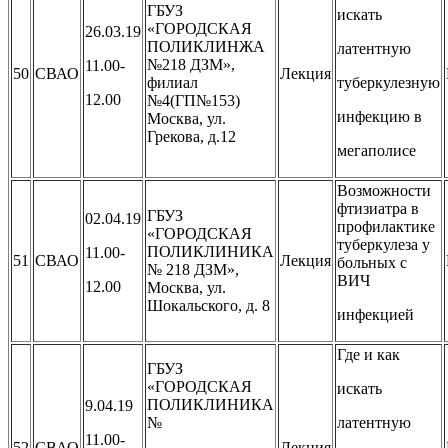
ГБУЗ
искать
«ГОРОДСКАЯ
26.03.19
ПОЛИКЛИНЖА
латентную
№218 ДЗМ»,
11.00-
50
СВАО
Лекция
филиал
туберкулезную
12.00
№4(ГП№153)
инфекцию в
Москва, ул.
Грекова, д.12
мегаполисе
Возможности
фтизиатра в
ГБУЗ
02.04.19
профилактике
«ГОРОДСКАЯ
туберкулеза у
ПОЛИКЛИНИКА
11.00-
51
СВАО
Лекция
больных с
№ 218 ДЗМ»,
ВИЧ
12.00
Москва, ул.
Шокальского, д. 8
инфекцией
Где и как
ГБУЗ
«ГОРОДСКАЯ
искать
ПОЛИКЛИНИКА
9.04.19
№
латентную
11.00-
52
СВАО
Лекция