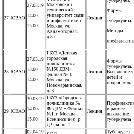
туберкулез.
Московский
27.03.19
технический
Формы
университет связи
14.00-
27
ЮВАО
Лекция
и информатики г.
туберкулеза.
15.00
Москва, ул.
Методы
Авиамоторная,
д.8а
профилактик
ГБУЗ «Детская
городская
27.03.19
Формы
поликлиник а
туберкулеза.
№150 ДЗМ»
13.00-
28
ЮВАО
Лекция
Выявление у
филиал № 3.
детей и
14.00
Москва, ул.
подростков.
Новомарьинская,
д. 3
ГБУЗ «Городская
30.03.19
поликлиника №
Профилакти
89 ДЗМ » Филиал
и раннее
14.00-
29
ЮВАО
Лекция
№1, г. Москва,
выявление
15.00
Есенинский б- р,
туберкулеза
Д.9, корп. 1
02.04.19
Туберкулез.