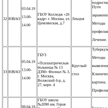
подростк
Пути
03.04.19
ГБОУ Колледж «26
заражени
13.00-
32
ЮВАО
кадр» г. Москва, ул.
Лекция
Цимлянская, д.7
Методы
14.00
профилак
Лечение.
Туберкуле
ГБУЗ
Методы
05.04.19
«Психиатрическая
Круглый
выявлени
больница № 13
13.00-
33
ЮВАО
ДЗМ» Филиал № 3,
стол
Клиничес
г. Москва,
14.00
Волжский б-р, д.
картина.
27, корп. 4
Профила
ГБОУ школа
№2090 им. Героя
09.04.19,