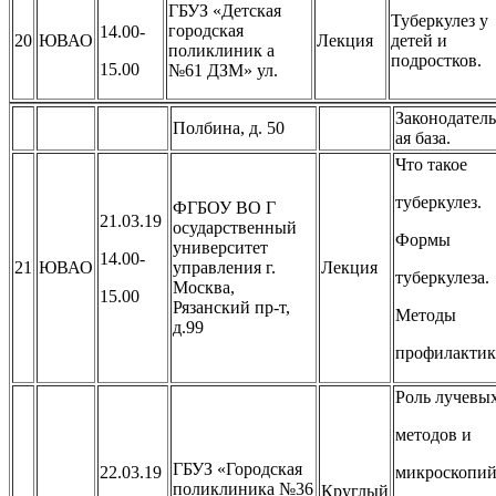
ГБУЗ «Детская
Туберкулез у
городская
14.00-
20
ЮВАО
Лекция
детей и
поликлиник а
подростков.
15.00
№61 ДЗМ» ул.
Законодател
Полбина, д. 50
ая база.
Что такое
туберкулез.
ФГБОУ ВО Г
21.03.19
осударственный
Формы
университет
14.00-
21
ЮВАО
управления г.
Лекция
туберкулеза.
Москва,
15.00
Рязанский пр-т,
Методы
д.99
профилактик
Роль лучевы
методов и
ГБУЗ «Городская
22.03.19
микроскопи
поликлиника №36
Круглый