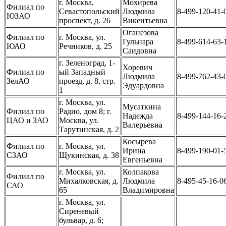
г. Москва,
Мохирева
Филиал по
Севастопольский
Людмила
8-499-120-41-
ЮЗАО
проспект, д. 26
Викентьевна
Оганезова
Филиал по
г. Москва, ул.
Гульнара
8-499-614-63-
ЮАО
Речников, д. 25
Саидовна
г. Зеленоград, 1-
Хоревич
Филиал по
ый Западный
Людмила
8-499-762-43-
ЗелАО
проезд, д. 8, стр.
Эдуардовна
1
г. Москва, ул.
Мусаткина
Филиал по
Радио, дом 8; г.
Надежда
8-499-144-16-
ЦАО и ЗАО
Москва, ул.
Валерьевна
Тарутинская, д. 2
Косырева
Филиал по
г. Москва, ул.
Ирина
8-499-190-01-
СЗАО
Щукинская, д. 38
Евгеньевна
г. Москва, ул.
Колпакова
Филиал по
Михалковская, д.
Людмила
8-495-45-16-0
САО
65
Владимировна
г. Москва, ул.
Сиреневый
бульвар, д. 6;