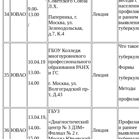
Беседы с
Советского Союза
населени
Л.Х.
9.00-
профилак
34
ЮВАО
Лекция
13.00
Паперника, г.
и раннем
Москва, ул.
выявлен
/
Зеленодольская,
туберкул
д.7, К.4
Что такое
ГБОУ Колледж
многоуровневого
туберкуле
профессионального
10.04.19
образования РАНХ
Формы
13.00-
и ГС
35
ЮВАО
Лекция
туберкуле
14.00
г. Москва, ул.
Методы
Волгоградский пр-
т, Д.43
профилак
ГБУЗ
13.04.19,
«Диагностический
Профила
центр № 3 ДЗМ»
и раннее
14.00-
36
ЮВАО
Лекция
Филиал № 2 г.
выявлени
15.00
Москва Юрьевский
туберкул