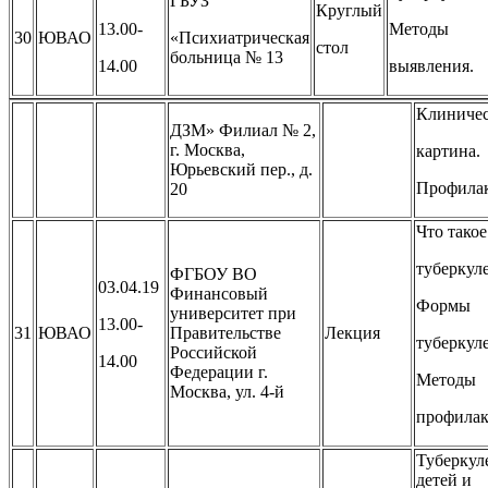
ГБУЗ
Круглый
13.00-
Методы
30
ЮВАО
«Психиатрическая
стол
больница № 13
14.00
выявления.
Клиничес
ДЗМ» Филиал № 2,
г. Москва,
картина.
Юрьевский пер., д.
Профила
20
Что такое
туберкуле
ФГБОУ ВО
03.04.19
Финансовый
Формы
университет при
13.00-
31
ЮВАО
Правительстве
Лекция
туберкуле
Российской
14.00
Федерации г.
Методы
Москва, ул. 4-й
профилак
Туберкуле
детей и