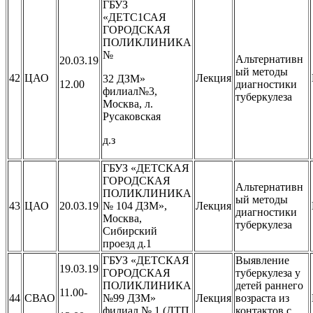
ГБУЗ
«ДЕТС1САЯ
ГОРОДСКАЯ
ПОЛИКЛИНИКА
№
Альтернативн
20.03.19
ый методы
42
ЦАО
Лекция
32 ДЗМ»
12.00
диагностики
филиал№3,
туберкулеза
Москва, л.
Русаковская
д.з
ГБУЗ «ДЕТСКАЯ
ГОРОДСКАЯ
Альтернативн
ПОЛИКЛИНИКА
ый методы
43
ЦАО
20.03.19
№ 104 ДЗМ»,
Лекция
диагностики
Москва,
туберкулеза
Сибирский
проезд д.1
ГБУЗ «ДЕТСКАЯ
Выявление
19.03.19
ГОРОДСКАЯ
туберкулеза у
ПОЛИКЛИНИКА
детей раннего
11.00-
44
СВАО
№99 ДЗМ»
Лекция
возраста из
филиал № 1 (ДТП
контактов с