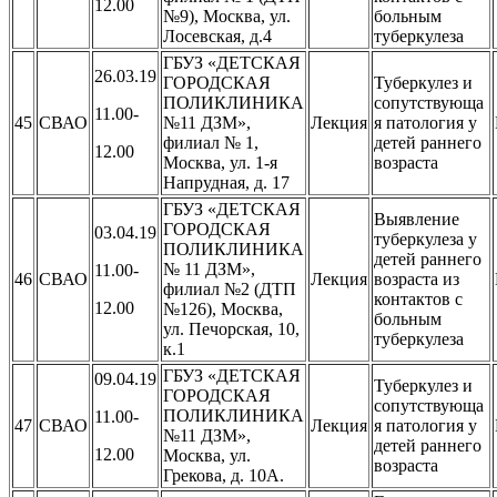
12.00
№9), Москва, ул.
больным
Лосевская, д.4
туберкулеза
ГБУЗ «ДЕТСКАЯ
26.03.19
ГОРОДСКАЯ
Туберкулез и
ПОЛИКЛИНИКА
сопутствующа
11.00-
45
СВАО
№11 ДЗМ»,
Лекция
я патология у
филиал № 1,
детей раннего
12.00
Москва, ул. 1-я
возраста
Напрудная, д. 17
ГБУЗ «ДЕТСКАЯ
Выявление
ГОРОДСКАЯ
03.04.19
туберкулеза у
ПОЛИКЛИНИКА
детей раннего
№ 11 ДЗМ»,
11.00-
46
СВАО
Лекция
возраста из
филиал №2 (ДТП
контактов с
12.00
№126), Москва,
больным
ул. Печорская, 10,
туберкулеза
к.1
ГБУЗ «ДЕТСКАЯ
09.04.19
Туберкулез и
ГОРОДСКАЯ
сопутствующа
ПОЛИКЛИНИКА
11.00-
47
СВАО
Лекция
я патология у
№11 ДЗМ»,
детей раннего
12.00
Москва, ул.
возраста
Грекова, д. 10А.