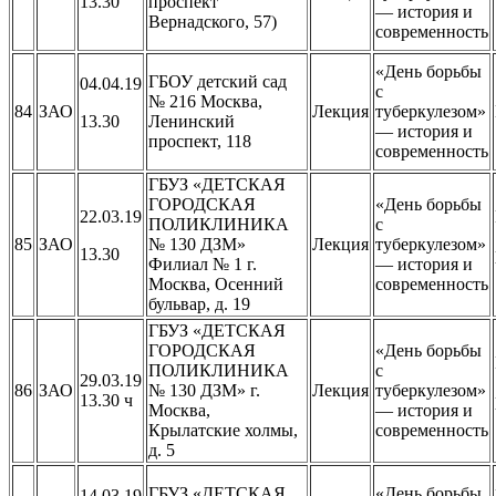
13.30
проспект
— история и
Вернадского, 57)
современность
«День борьбы
ГБОУ детский сад
04.04.19
с
№ 216 Москва,
84
ЗАО
Лекция
туберкулезом»
13.30
Ленинский
— история и
проспект, 118
современность
ГБУЗ «ДЕТСКАЯ
ГОРОДСКАЯ
«День борьбы
22.03.19
ПОЛИКЛИНИКА
с
85
ЗАО
№ 130 ДЗМ»
Лекция
туберкулезом»
13.30
Филиал № 1 г.
— история и
Москва, Осенний
современность
бульвар, д. 19
ГБУЗ «ДЕТСКАЯ
ГОРОДСКАЯ
«День борьбы
ПОЛИКЛИНИКА
с
29.03.19
86
ЗАО
№ 130 ДЗМ» г.
Лекция
туберкулезом»
13.30 ч
Москва,
— история и
Крылатские холмы,
современность
д. 5
ГБУЗ «ДЕТСКАЯ
«День борьбы
14.03.19