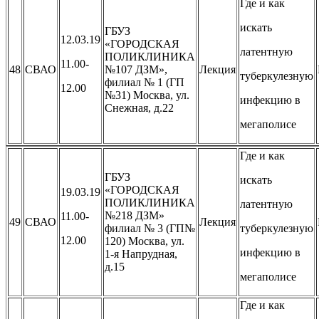
Где и как
искать
ГБУЗ
12.03.19
«ГОРОДСКАЯ
латентную
ПОЛИКЛИНИКА
11.00-
48
СВАО
№107 ДЗМ»,
Лекция
туберкулезную
филиал № 1 (ГП
12.00
№31) Москва, ул.
инфекцию в
Снежная, д.22
мегаполисе
Где и как
ГБУЗ
искать
«ГОРОДСКАЯ
19.03.19
ПОЛИКЛИНИКА
латентную
№218 ДЗМ»
11.00-
49
СВАО
Лекция
филиал № 3 (ГП№
туберкулезную
12.00
120) Москва, ул.
инфекцию в
1-я Напрудная,
д.15
мегаполисе
Где и как