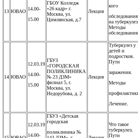
ГБОУ Колледж
кого
«26 кадр» г.
14.00-
13
ЮВАО
Лекция
Москва, ул.
обследования
15.00
Цимлянская, д.7
на туберкулез
Методы
обследования
Туберкулез у
детей и
подростков.
ГБУЗ
Пути
12.03.19
«ГОРОДСКАЯ
ПОЛИКЛИНИКА
заражения.
14.00-
14
ЮВАО
№ 23 ДЗМ»
Лекция
филиал 5, г.
Методы
15.00
Москва, ул.
профилактик
Недорубова, д. 2
Лечение.
ГБУЗ «Детская
городская
Что такое
12.03.19
туберкулез.
поликлиника №
14.00-
Пути
15
ЮВАО
143 ДЗМ», г.
Лекция