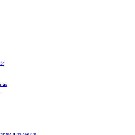
МУ
ниях
и
енных препаратов