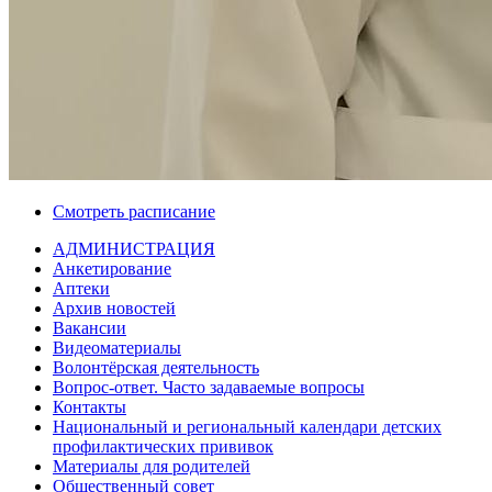
Смотреть расписание
АДМИНИСТРАЦИЯ
Анкетирование
Аптеки
Архив новостей
Вакансии
Видеоматериалы
Волонтёрская деятельность
Вопрос-ответ. Часто задаваемые вопросы
Контакты
Национальный и региональный календари детских
профилактических прививок
Материалы для родителей
Общественный совет