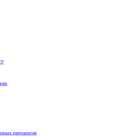
МУ
ниях
и
енных препаратов