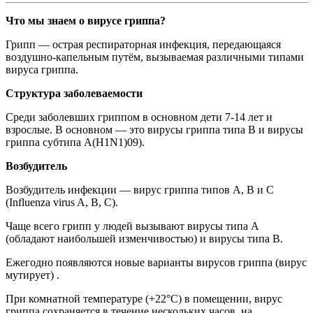
Что мы знаем о вирусе гриппа?
Грипп — острая респираторная инфекция, передающаяся
воздушно-капельным путём, вызываемая различными типами
вируса гриппа.
Структура заболеваемости
Среди заболевших гриппом в основном дети 7-14 лет и
взрослые. В основном — это вирусы гриппа типа В и вирусы
гриппа субтипа А(H1N1)09).
Возбудитель
Возбудитель инфекции — вирус гриппа типов А, В и С
(Influenza virus A, B, C).
Чаще всего грипп у людей вызывают вирусы типа А
(обладают наибольшей изменчивостью) и вирусы типа В.
Ежегодно появляются новые варианты вирусов гриппа (вирус
мутирует) .
При комнатной температуре (+22°C) в помещении, вирус
гриппа сохраняется в течение нескольких часов, на