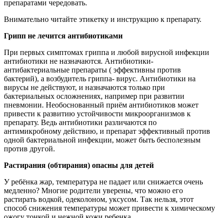
препаратами чередовать.
Внимательно читайте этикетку и инструкцию к препарату.
Грипп не лечится антибиотиками
При первых симптомах гриппа и любой вирусной инфекции
антибиотики не назначаются. Антибиотики-
антибактериальные препараты ( эффективны против
бактерий), а возбудитель гриппа- вирус. Антибиотики на
вирусы не действуют, и назначаются только при
бактериальных осложнениях, например при развитии
пневмонии. Необоснованный приём антибиотиков может
привести к развитию устойчивости микроорганизмов к
препарату. Ведь антибиотики различаются по
антимикробному действию, и препарат эффективный против
одной бактериальной инфекции, может быть бесполезным
против другой.
Растирания (обтирания) опасны для детей
У ребёнка жар, температура не падает или снижается очень
медленно? Многие родители уверены, что можно его
растирать водкой, одеколоном, уксусом. Так нельзя, этот
способ снижения температуры может привести к химическому
ожогу тонкой и нежной кожи ребенка.