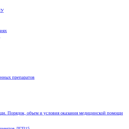
МУ
ниях
и
енных препаратов
щи. Порядок, объем и условия оказания медицинской помощи
циентов ДГП15