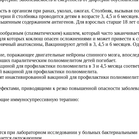
сть в организм при ранах, уколах, ожогах. Столбняк, вызывая п
ии й столбняка проводится детям в возрасте 3, 4,5 и 6 месяцев.
ньшенным содержанием антигенов. Для взрослых старше 18 лет о
бразным (спазматическим) кашлем, который часто заканчиваетс
, для которых коклюш опасен осложнениями и может привести к
ный анатоксины, Вакцинируют детей в 3, 4,5 и 6 месяцев. Одн
е, поражающее двигательные нейроны спинного мозга, впослед
евших паралитическим полиомиелитом детей погибает.
циной для профилактики полиомиелита в 3 и 4,5 месяца соответ
вой вакциной для профилактики полиомиелита.
дят инактивированной вакциной для профилактики полиомиелит
фектами, приводящими к резко повышенной опасности заболев
ающие иммуносупрессивную терапию:
ется при лабораторном исследовании у больных бактериальными
едается окружающим.