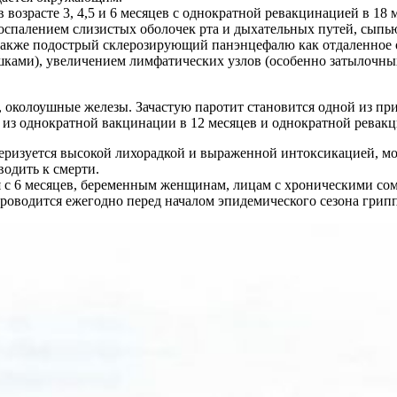
возрасте 3, 4,5 и 6 месяцев с однократной ревакцинацией в 18 
 воспалением слизистых оболочек рта и дыхательных путей, сып
 также подострый склерозирующий панэнцефалю как отдаленное
ками), увеличением лимфатических узлов (особенно затылочны
 околоушные железы. Зачастую паротит становится одной из пр
 из однократной вакцинации в 12 месяцев и однократной ревакц
ризуется высокой лихорадкой и выраженной интоксикацией, мо
водить к смерти.
я с 6 месяцев, беременным женщинам, лицам с хроническими с
водится ежегодно перед началом эпидемического сезона грипп