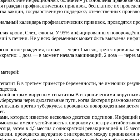
рофилактике инфекционных болезней» установлены правовые ос
ля граждан профилактических прививок, бесплатное их проведе
тва вакцин, государственную поддержку отечественных произво
нальный календарь профилактических прививок, проводятся п
плях крови, Слез„ слюны. У 95% инфицированных новорождённых
ний в печени. Не у всех беременных может быть выявлена инфи
сов после рождения, вторая — через 1 месяц, третья прививка ч
кратно: 1 доза — в момент начала вакцинаций, 2 доза — через ме
 матерей:
атит В в третьем триместре беременности, не имеющих результ
ещества.
больной острым вирусным гепатитом В и хроническими вирусными
беркулеза через дыхательные пути, когда бактерия размножаетс
мунизация против туберкулеза проводится новорожденным детям 
ег.
ми, которых известно несколько десятков подтипов. Инфекций 
ококка имеют устойчивость к широкому спектру антибиотиков, 
сяца, затем в 4,5 месяца с однократной ревакцинацией в 15 ме
жизни, проводится двукратно с интервалом между прививками не
терии. Заболеваемость и смертность от дифтерии обусловлены т