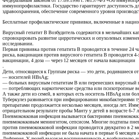
Федеральным законом от 17.09.1998 г. №157-ФЗ «Об иммуноп
иммунопрофилактики. Государство гарантирует доступность д
здравоохранения, обеспечение современного уровня производс
Бесплатные профилактические прививки, включенные в нацио
Вирусный гепатит В Возбудитель содержится в мельчайших ка
спровоцировать развитие цирротических и опухолевых измене
исследовании.
Первая прививка против гепатита В проводится в течение 24 ча
риска, вакцинация против вирусного гепатита В проводится 4-х
вакцинации, 4 доза — через 12 месяцев от начала вакцинации
.
Дети, относящиеся к Группам риска — это дети, родившиеся от
— носителей HBsAg;
— больных вирусным гепатитам В или перенесших вирусный геп
— потребляющих наркотические средства или психотропные в
А также дети из семей, в которых есть носитель HBsAg или 
Туберкулез развивается при инфицировании микобактериями ту
препаратами продолжается несколько месяцев, иногда лет. Им
отрицательном результате пробы Манту у детей в возрасте 6-7 л
Пневмококковая инфекция вызывается бактериями пневмококка
пневмококковым менингитом, сепсисом. Многие подтипы пневм
против пневмококковой инфекции проводится двукратно в 2 ме
пневмококковой инфекции не была начата в первые 6 месяцев 
Дифтерия. У людей высокая восприимчивость к возбудителю диф