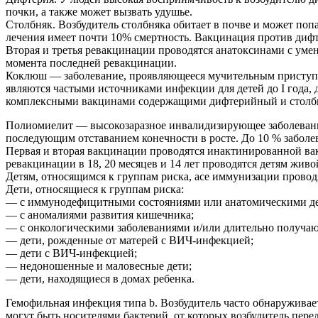
почки, а также может вызвать удушье.
Столбняк. Возбудитель столбняка обитает в почве и может попа
лечения имеет почти 10% смертность. Вакцинация против дифтер
Вторая и третья ревакцинации проводятся анатоксинами с уме
момента последней ревакцинации.
Коклюш — заболевание, проявляющееся мучительным приступоо
являются частыми источниками инфекции для детей до I года
комплексными вакцинами содержащими дифтерийный и столбняч
Полиомиелит — высокозаразное инвалидизирующее заболевани
последующим отставанием конечности в росте. До 10 % забол
Первая и вторая вакцинации проводятся инактинированной вак
ревакцинации в 18, 20 месяцев и 14 лет проводятся детям жи
Детям, относящимся к группам риска, асе иммунизации прово
Дети, относящиеся к группам риска:
— с иммунодефицитными состояниями или анатомическими де
— с аномалиями развития кишечника;
— с онкологическими заболеваниями и/или длительно получ
— дети, рожденные от матерей с ВИЧ-инфекцией;
— дети с ВИЧ-инфекцией;
— недоношенные и маловесные дети;
— дети, находящиеся в домах ребенка.
Гемофильная инфекция типа b. Возбудитель часто обнаружива
могут быть носителями бактерий, от которых возбудитель пер