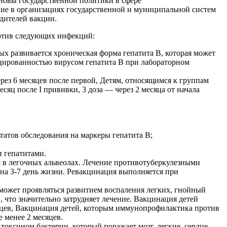
новы государственной политики в сфере
ние в организациях государственной и муниципальной систем
дителей вакцин.
ротив следующих инфекций:
 развивается хроническая форма гепатита В, которая может
цированностью вирусом гепатита В при лабораторном
ерез 6 месяцев после первой, Детям, относящимся к группам
сяц после I прививки, 3 доза — через 2 месяца от начала
атов обследования на маркеры гепатита В;
 гепатитами.
я в легочных альвеолах. Лечение противотуберкулезными
на 3-7 день жизни. Ревакцинация выполняется при
может проявляться развитием воспаления легких, гнойный
что значительно затрудняет лечение. Вакцинация детей
сяцев, Вакцинация детей, которым иммунопрофилактика против
 менее 2 месяцев.
оксином бактерии, который поражает мозг, легкие, сердце,