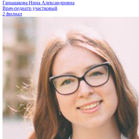
Ганьшакова Нина Александровна
Врач-педиатр участковый
2 филиал