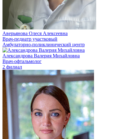
Аверьянова Олеся Алексеевна
Врач-педиатр участковый
Амбулаторно-поликлинический центр
Александрова Валерия Михайловна
Врач-офтальмолог
2 филиал